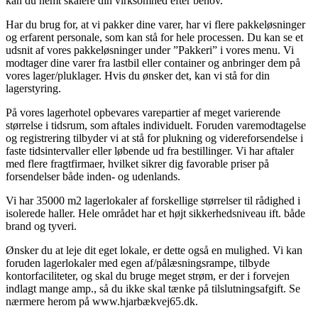
kan du nemt skalere din virksomhed efter behov.
Har du brug for, at vi pakker dine varer, har vi flere pakkeløsninger
og erfarent personale, som kan stå for hele processen. Du kan se et
udsnit af vores pakkeløsninger under ”Pakkeri” i vores menu. Vi
modtager dine varer fra lastbil eller container og anbringer dem på
vores lager/pluklager. Hvis du ønsker det, kan vi stå for din
lagerstyring.
På vores lagerhotel opbevares varepartier af meget varierende
størrelse i tidsrum, som aftales individuelt. Foruden varemodtagelse
og registrering tilbyder vi at stå for plukning og videreforsendelse i
faste tidsintervaller eller løbende ud fra bestillinger. Vi har aftaler
med flere fragtfirmaer, hvilket sikrer dig favorable priser på
forsendelser både inden- og udenlands.
Vi har 35000 m2 lagerlokaler af forskellige størrelser til rådighed i
isolerede haller. Hele området har et højt sikkerhedsniveau ift. både
brand og tyveri.
Ønsker du at leje dit eget lokale, er dette også en mulighed. Vi kan
foruden lagerlokaler med egen af/pålæsningsrampe, tilbyde
kontorfaciliteter, og skal du bruge meget strøm, er der i forvejen
indlagt mange amp., så du ikke skal tænke på tilslutningsafgift. Se
nærmere herom på www.hjarbækvej65.dk.